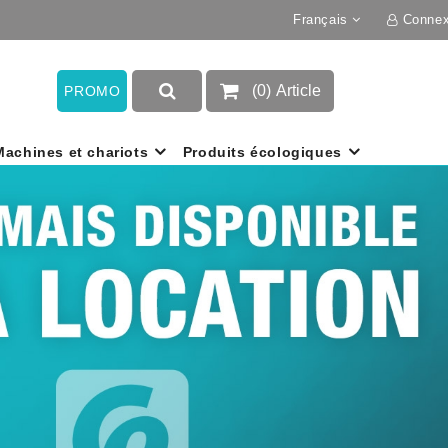
Français
Connex
(
0
)
Article
PROMO
Machines et chariots
Produits écologiques
Next