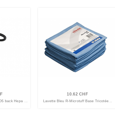
HF
10.62 CHF
 GD5 back Hepa C
Lavette Bleu R-Microtuff Base Tricotée...