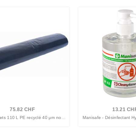
75.82 CHF
13.21 CH
ets 110 L PE recyclé 40 μm noir
Manisafe - Désinfectant Hy
-...