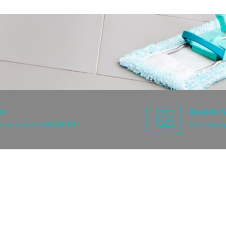
te
Qualité 
de au-delà de 600CHF HT
Technologie