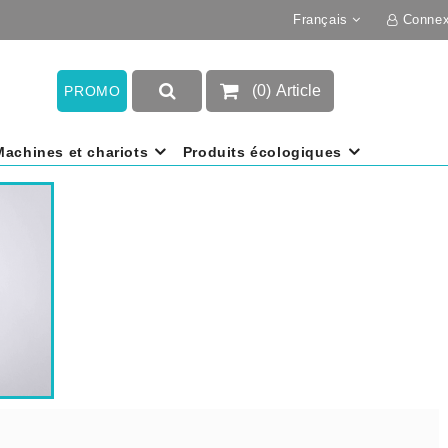
Français
Connex
(
0
)
Article
PROMO
Machines et chariots
Produits écologiques