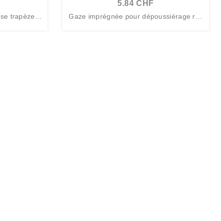
5.84 CHF
se trapèze 5
Gaze imprégnée pour dépoussiérage ros
e 60...