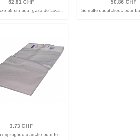
62.81 CHF
50.86 CHF
eze 55 cm pour gaze de lavage
Semelle caoutchouc pour ba
55...
5 cm...
3.73 CHF
 imprégnée blanche pour le...