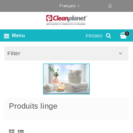
Français
0
Menu
PROMO
Filter
Produits linge