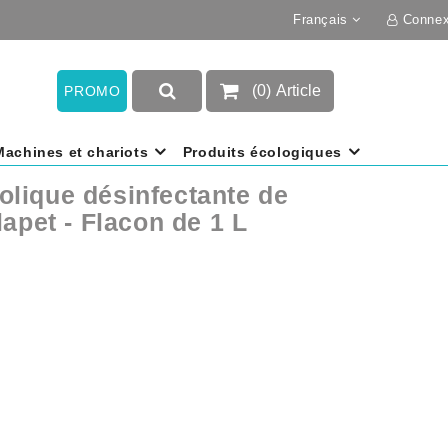
Français
Connex
(
0
)
Article
PROMO
Machines et chariots
Produits écologiques
oolique désinfectante de
apet - Flacon de 1 L