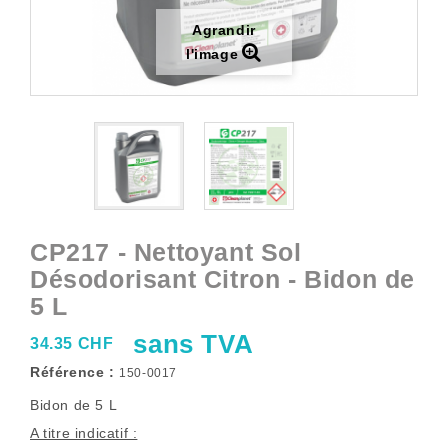
Agrandir
l'image
CP217 - Nettoyant Sol
Désodorisant Citron - Bidon de
5 L
sans TVA
34.35 CHF
Référence :
150-0017
Bidon de 5 L
A titre indicatif :