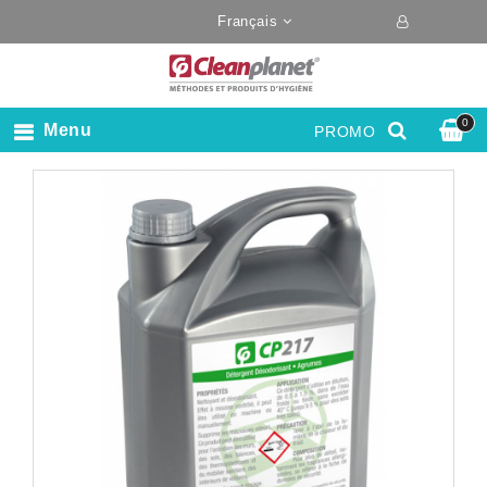
Français
0
Menu
PROMO