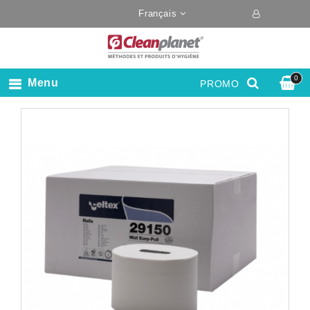
Français
0
Menu
PROMO