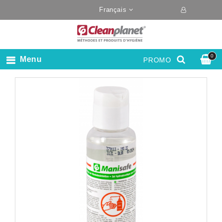
Français
0
Menu
PROMO