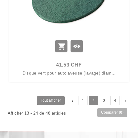
41.53 CHF
Disque vert pour autolaveuse (lavage) diam...
Tout afficher
1
2
3
4
Comparer (
0
)
Afficher 13 - 24 de 48 articles