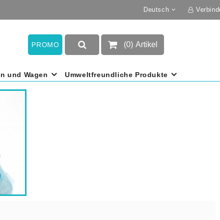
Deutsch
Verbind
(
0
)
Artikel
PROMO
en und Wagen
Umweltfreundliche Produkte