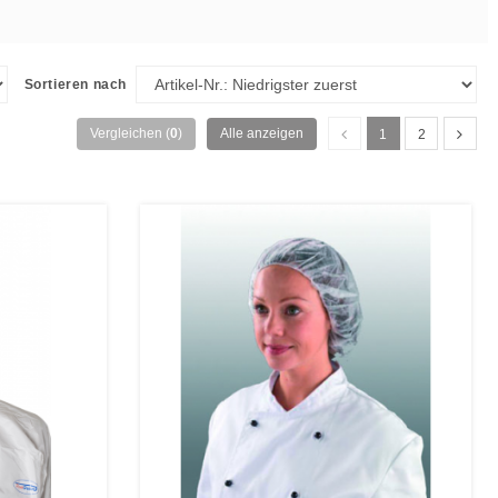
Sortieren nach
Vergleichen (
0
)
Alle anzeigen
1
2