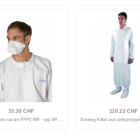
mit...
el...
33.30 CHF
110.22 CHF
ke op-air FFP2 NR - typ IIR we
Einweg Kittel aus polypropyl
iss...
g...