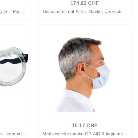
174.62 CHF
ylen - Packu
Besucherkit mit Kittel, Maske, Überschuh
en...
10.17 CHF
os - kompatib
Medizinische maske OP-AIR 3-lagig mit...