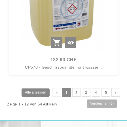
132.93 CHF
CP570 - Geschirrspülmittel hart wasser...
Alle anzeigen
1
2
3
4
5
Vergleichen (
0
)
Zeige 1 - 12 von 54 Artikeln