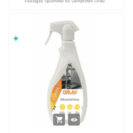
Flussiges Spülmittel für Dampföfen Orlav...