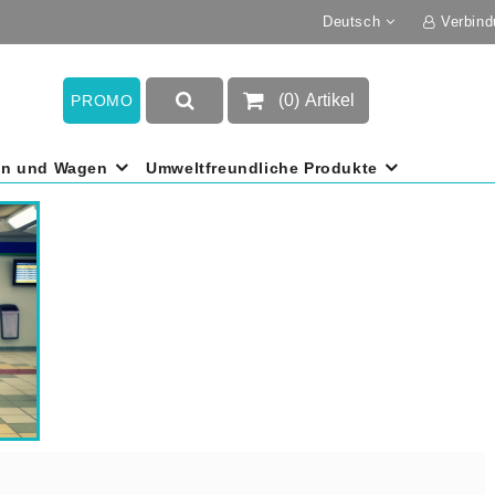
Deutsch
Verbind
(
0
)
Artikel
PROMO
en und Wagen
Umweltfreundliche Produkte