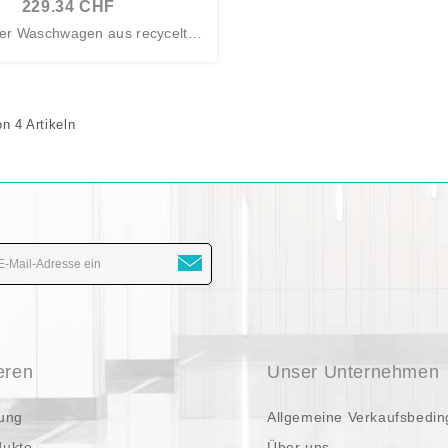
229.34 CHF
er Waschwagen aus recycelte
m...
on 4 Artikeln
eren
Unser Unternehmen
ung
Allgemeine Verkaufsbedi
dukte
Über uns